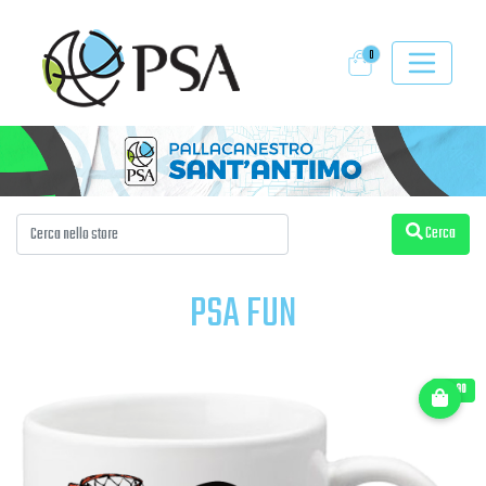
0
Cerca
PSA FUN
€ 11.90