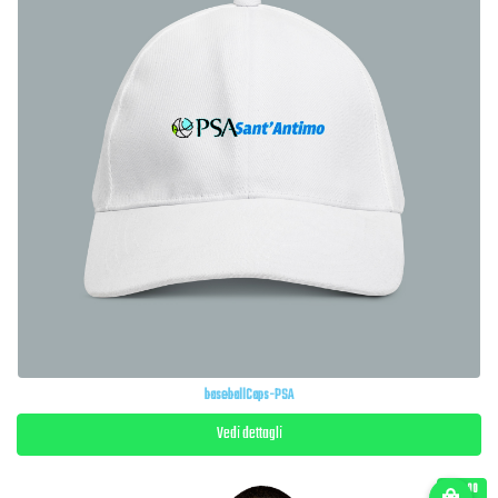
baseballCaps-PSA
Vedi dettagli
€ 35.00