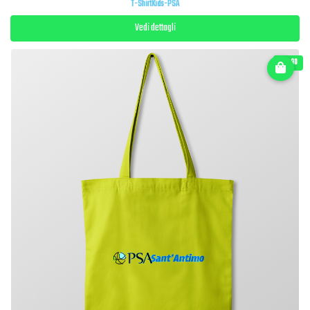
T-ShirtKids-PSA
Vedi dettagli
€ 14.90