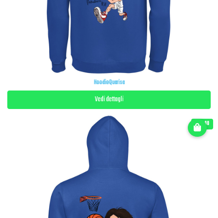
HoodieQuarisa
Vedi dettagli
€ 45.00