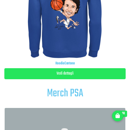
HoodieCantone
Vedi dettagli
Merch PSA
€ 11.90