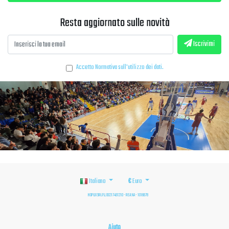
Resta aggiornato sulle novità
Iscrivimi
Accetto
Normativa sull'utilizzo dei dati
.
Italiano
€
Euro
HOPLIX SRL P.I.: 09217461210 - REA: NA - 1016678
Aiuto